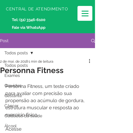
CENTRAL DE ATENDIMENTO
Tel:
(51) 3346-6100
Fale via WhatsApp
Post
Todos posts
2 de mai. de 2018
1 min de leitura
Todos posts
Personna Fitness
Exames
Gravidez
Personna Fitness, um teste criado 
para avaliar com precisão sua 
Gestante
propensão ao acúmulo de gordura, 
Câncer
estrutura muscular e resposta ao 
exercício físico.
Cuidados da saúde
Álcool
Acesse 