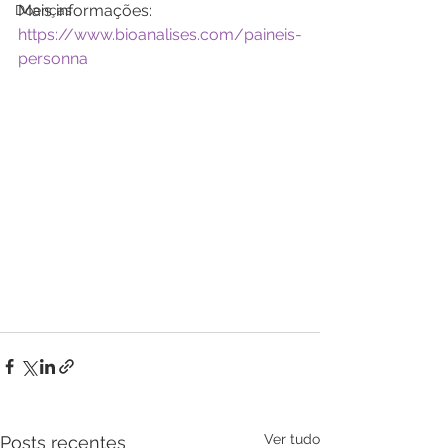
Mais informações: 
Doenças
https://www.bioanalises.com/paineis-
personna
Ver tudo
Posts recentes