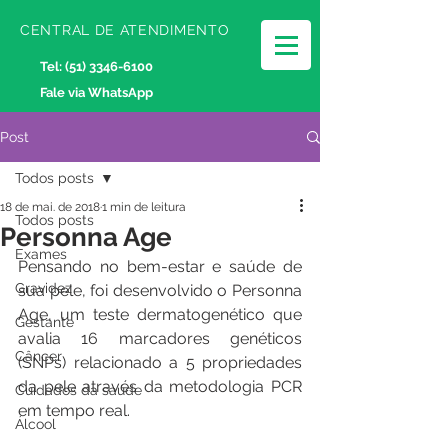
CENTRAL DE ATENDIMENTO
Tel:
(51) 3346-6100
Fale via WhatsApp
Post
Todos posts
18 de mai. de 2018
1 min de leitura
Todos posts
Personna Age
Exames
Pensando no bem-estar e saúde de 
Gravidez
sua pele, foi desenvolvido o Personna 
Age, um teste dermatogenético que 
Gestante
avalia 16 marcadores genéticos 
Câncer
(SNPs) relacionado a 5 propriedades 
da pele através da metodologia PCR 
Cuidados da saúde
em tempo real.
Álcool