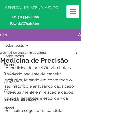
CENTRAL DE ATENDIMENTO
Tel:
(51) 3346-6100
Fale via WhatsApp
Post
Todos posts
2 de mai. de 2018
1 min de leitura
Todos posts
Medicina de Precisão
Exames
 A medicina de precisão visa tratar a 
Gravidez
saúde do paciente de maneira 
exclusiva, levando em conta todo o 
Gestante
seu histórico e analisando cada caso 
Câncer
individualmente em relação a dados 
clínicos, genéticos e estilo de vida.
Cuidados da saúde
Álcool
Possibilita seguir uma conduta 