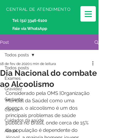
CENTRAL DE ATENDIMENTO
Tel:
(51) 3346-6100
Fale via WhatsApp
Post
Todos posts
18 de fev. de 2020
1 min de leitura
Todos posts
Dia Nacional do combate
Exames
ao Alcoolismo
Gravidez
Considerado pela OMS [Organização 
Gestante
Mundial da Saúde] como uma 
doença, o alcoolismo é um dos 
Câncer
principais problemas de saúde 
Cuidados da saúde
pública no Brasil, onde cerca de 15% 
da população é dependente do 
Álcool
álcool, a maioria homens jovens 